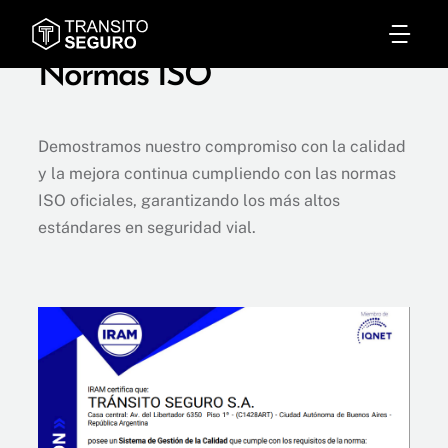
Saltar
Togg
al
Normas ISO
contenido
Nav
Seguridad Vial
Demostramos nuestro compromiso con la calidad
Soluciones
y la mejora continua cumpliendo con las normas
ISO oficiales, garantizando los más altos
Preguntas Frecuentes
estándares en seguridad vial.
Normas ISO
Contacto